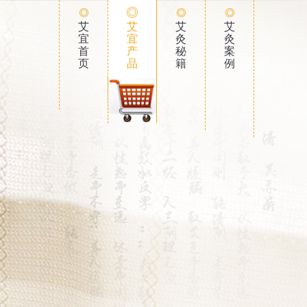
艾
艾
艾
艾
宜
宜
灸
灸
首
产
秘
案
页
品
籍
例