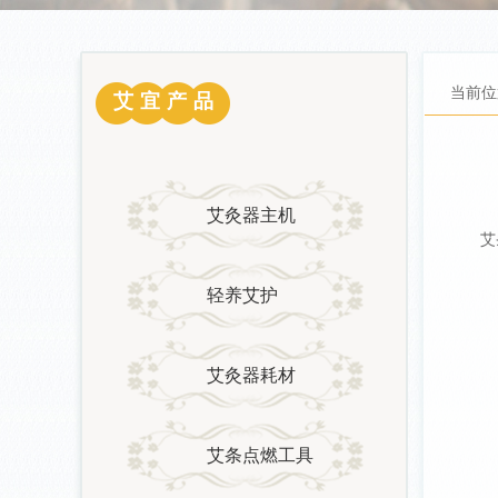
当前位
艾宜产品
艾灸器主机
艾
轻养艾护
艾灸器耗材
艾条点燃工具