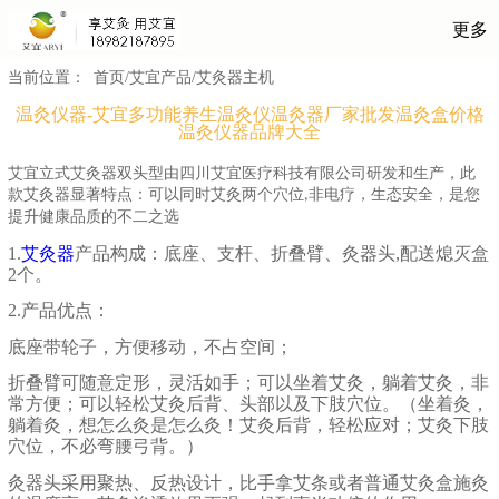
更多
当前位置：
首页/
艾宜产品/
艾灸器主机
温灸仪器-艾宜多功能养生温灸仪温灸器厂家批发温灸盒价格
温灸仪器品牌大全
艾宜立式艾灸器双头型由四川艾宜医疗科技有限公司研发和生产，此
款
显著特点：可以同时艾灸两个穴位
非电疗，生态安全，是您
艾灸器
,
提升健康品质的不二之选
1.
艾灸器
产品构成：底座、支杆、折叠臂、灸器头
,
配送熄灭盒
2
个。
2.
产品优点：
底座带轮子，方便移动，不占空间；
折叠臂可随意定形，灵活如手；可以坐着艾灸，躺着艾灸，非
常方便；可以轻松艾灸后背、头部以及下肢穴位。（坐着灸，
躺着灸，想怎么灸是怎么灸！艾灸后背，轻松应对；艾灸下肢
穴位，不必弯腰弓背。）
灸器头采用聚热、反热设计，比手拿艾条或者普通艾灸盒施灸