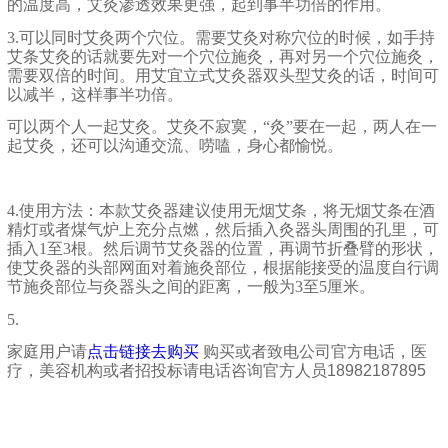
的温度高，艾灸渗透效果更强，起到事半功倍的作用。
3.
可以同时艾灸两个穴位。需要艾灸对称穴位的时候，如手持
艾条艾灸的话就要先对一个穴位施灸，再对另一个穴位施灸，
需要双倍的时间。用艾宜立式艾灸器双头型艾灸的话，时间可
以减半，这样事半功倍。
可以两个人一起艾灸。艾灸不寂寞，“灸”要在一起，两人在一
起艾灸，还可以沟通交流、唠嗑，身心都愉悦。
4.
使用方法：本款艾灸器建议使用无烟艾条，将无烟艾条在酒
精灯或者煤气炉上充分点燃，然后插入灸器头周围的孔里，可
插入
1
至
3
根。然后调节艾灸器的位置，再调节折叠臂的形状，
使艾灸器的头部网面对着施灸部位，根据能接受的温度自行调
节施灸部位与灸器头之间的距离，一般为
3
至
5
厘米。
5.
家庭用户请
点击链接去购买
购买或者致电公司官方电话，医
疗，美容机构或者招投标请电话咨询官方人员
18982187895